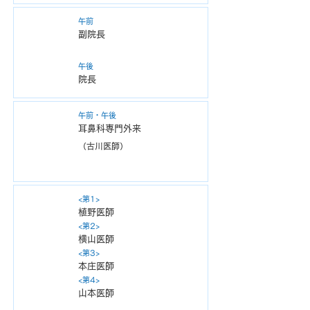
金
午前
副院長
午後
​院長
土
午前・午後
耳鼻科専門外来
（古川医師）
日
<第1>
植野医師​
<第2>
横山医師
<第3>
本庄医師
<第4>
山本医師