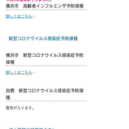
横浜市 高齢者インフルエンザ予防接種
詳しくはこちら
›
新型コロナウイルス感染症予防接種
横浜市 新型コロナウイルス感染症予防
接種
詳しくはこちら
›
自費 新型コロナウイルス感染症予防接
種
費用が入ります。